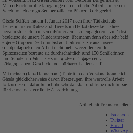
im Vorstand, Frau Gisela Seiffert vom Gettorfer Bürgermeister
Marco Koch für ihre langjährige ehrenamtliche Arbeit in unserem
Verein mit einem großen herbstlichen Pflanzenkorb geehrt.
Gisela Seiffert trat am 1. Januar 2017 nach ihrer Tätigkeit als
Lehrerin in den Ruhestand. Bereits im Herbst desselben Jahres
begann sie, sich in unseremFörderverein zu engagieren – zunächst
begleitete sie unsere Kindergruppen, übernahm dann aber sehr bald
eigene Gruppen. Seit nun fast acht Jahren ist sie aus unserer
schulpädagogischen Arbeit nicht mehr wegzudenken. In
Spitzenzeiten betreute sie durchschnittlich rund 150 Schülerinnen
und Schüler im Jahr – stets mit großem Engagement,
pädagogischem Geschick und spürbarer Leidenschaft.
Mit meinem (Jens Hannemann) Eintritt in den Vorstand konnte ich
Gisela glücklicherweise davon überzeugen, ihre wertvolle Arbeit
fortzusetzen – dafür bin ich ihr sehr dankbar und freue mich für sie
für die mehr als verdiente Auszeichnung.
Artikel mit Freunden teilen:
Facebook
Twitter
E-mail
WhatsApp